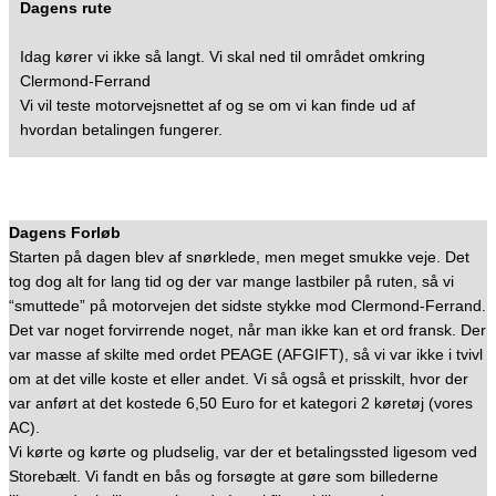
Dagens rute
Idag kører vi ikke så langt. Vi skal ned til området omkring
Clermond-Ferrand
Vi vil teste motorvejsnettet af og se om vi kan finde ud af
hvordan betalingen fungerer.
Dagens Forløb
Starten på dagen blev af snørklede, men meget smukke veje. Det
tog dog alt for lang tid og der var mange lastbiler på ruten, så vi
“smuttede” på motorvejen det sidste stykke mod Clermond-Ferrand.
Det var noget forvirrende noget, når man ikke kan et ord fransk. Der
var masse af skilte med ordet PEAGE (AFGIFT), så vi var ikke i tvivl
om at det ville koste et eller andet. Vi så også et prisskilt, hvor der
var anført at det kostede 6,50 Euro for et kategori 2 køretøj (vores
AC).
Vi kørte og kørte og pludselig, var der et betalingssted ligesom ved
Storebælt. Vi fandt en bås og forsøgte at gøre som billederne