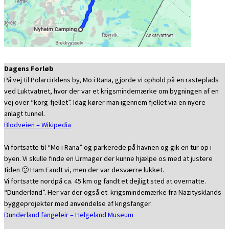
Dagens Forløb
På vej til Polarcirklens by, Mo i Rana, gjorde vi ophold på en rasteplads
ved Luktvatnet, hvor der var et krigsmindemærke om bygningen af en
vej over “korg-fjellet”. Idag kører man igennem fjellet via en nyere
anlagt tunnel.
Blodveien – Wikipedia
Vi fortsatte til “Mo i Rana” og parkerede på havnen og gik en tur op i
byen. Vi skulle finde en Urmager der kunne hjælpe os med at justere
tiden 🙂 Ham Fandt vi, men der var desværre lukket.
Vi fortsatte nordpå ca. 45 km og fandt et dejligt sted at overnatte.
“Dunderland”. Her var der også et krigsmindemærke fra Nazitysklands
byggeprojekter med anvendelse af krigsfanger.
Dunderland fangeleir – Helgeland Museum