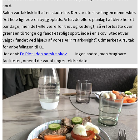
nord.
Sälen var faktisk lidt af en skuffelse. Der var stort set ingen mennesker.
Det hele lignede en byggeplads. Vi havde ellers planlagt at blive her et
par dage, men det ville være for trist og kedeligt, så vi fortsatte over
grænsen til Norge og fandt et roligt spot, inde i en skov. Stedet var
valgt / fundet ved hjælp af vores APP “Park4Night”. Udmærket APP, tak
for anbefalingen til CL.
Her er vi:
En Plet i den norske skov
Ingen andre, men brugbare
faciliteter, omend de var af noget ældre dato.