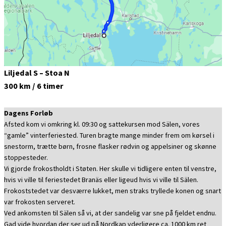
Liljedal S – Stoa N
300 km / 6 timer
Dagens Forløb
Afsted kom vi omkring kl. 09:30 og sattekursen mod Sälen, vores
“gamle” vinterferiested. Turen bragte mange minder frem om kørsel i
snestorm, trætte børn, frosne flasker rødvin og appelsiner og skønne
stoppesteder.
Vi gjorde frokostholdt i Støten. Her skulle vi tidligere enten til venstre,
hvis vi ville til feriestedet Branäs eller ligeud hvis vi ville til Sälen.
Frokoststedet var desværre lukket, men straks tryllede konen og snart
var frokosten serveret.
Ved ankomsten til Sälen så vi, at der sandelig var sne på fjeldet endnu.
Gad vide hvordan der ser ud på Nordkap yderligere ca. 1000 km ret