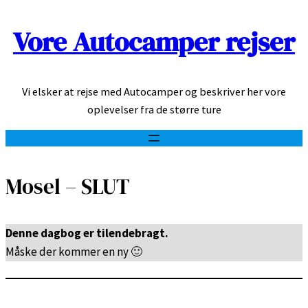
Vore Autocamper rejser
Spring
til
indhold
Vi elsker at rejse med Autocamper og beskriver her vore
oplevelser fra de større ture
Mosel – SLUT
Denne dagbog er tilendebragt.
Måske der kommer en ny 🙂