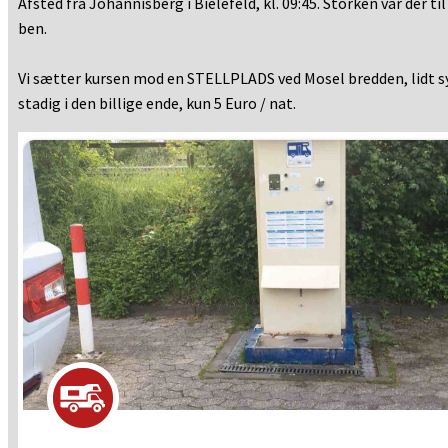
Afsted fra Johannisberg i Bielefeld, kl. 09:45. Storken var der ti
ben.
Vi sætter kursen mod en STELLPLADS ved Mosel bredden, lidt sy
stadig i den billige ende, kun 5 Euro / nat.