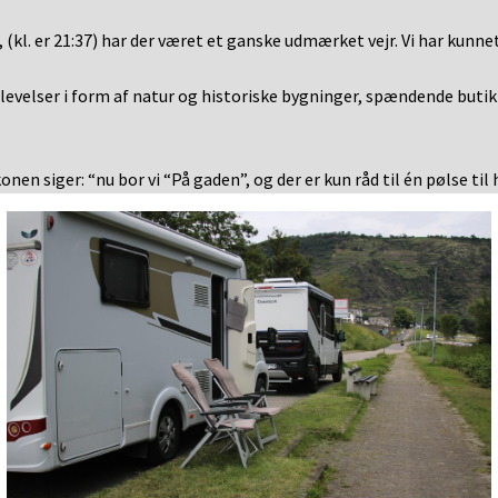
, (kl. er 21:37) har der været et ganske udmærket vejr. Vi har kunn
evelser i form af natur og historiske bygninger, spændende butikke
onen siger: “nu bor vi “På gaden”, og der er kun råd til én pølse t