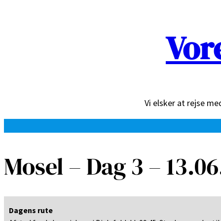
Spring
Vor
til
indhold
Vi elsker at rejse m
Mosel – Dag 3 – 13.0
Dagens rute