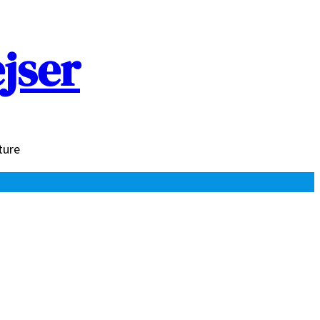
jser
ture